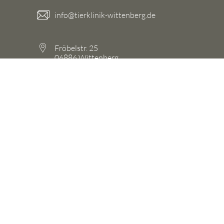
info@tierklinik-wittenberg.de
Fröbelstr. 25
06886 Wittenberg
Telefon (03491) 66 30 15
DATENSCHUTZ
IMPRESSUM
PRIVATSPHÄRE