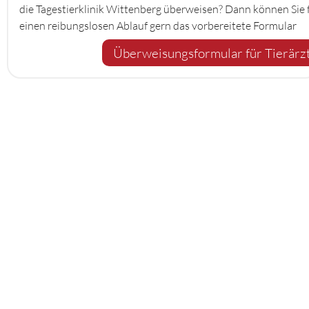
die Tagestierklinik Wittenberg überweisen? Dann können Sie 
einen reibungslosen Ablauf gern das vorbereitete Formular
nutzen. Genauso gern nehmen wir auch Ihre telefonische
Überweisungsformular für Tierärz
Anmeldung entgegen. Vielen Dank.