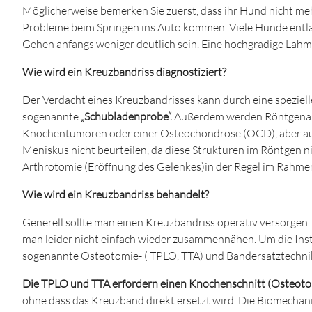
Möglicherweise bemerken Sie zuerst, dass ihr Hund nicht meh
Probleme beim Springen ins Auto kommen. Viele Hunde entlas
Gehen anfangs weniger deutlich sein. Eine hochgradige Lahmhe
Wie wird ein Kreuzbandriss diagnostiziert?
Der Verdacht eines Kreuzbandrisses kann durch eine speziell
sogenannte
„Schubladenprobe“.
Außerdem werden Röntgenaufn
Knochentumoren oder einer Osteochondrose (OCD), aber auc
Meniskus nicht beurteilen, da diese Strukturen im Röntgen n
Arthrotomie (Eröffnung des Gelenkes)in der Regel im Rahmen
Wie wird ein Kreuzbandriss behandelt?
Generell sollte man einen Kreuzbandriss operativ versorge
man leider nicht einfach wieder zusammennähen. Um die Inst
sogenannte Osteotomie- ( TPLO, TTA) und Bandersatztechnik
Die TPLO und TTA erfordern einen Knochenschnitt (Osteoto
ohne dass das Kreuzband direkt ersetzt wird. Die Biomechan