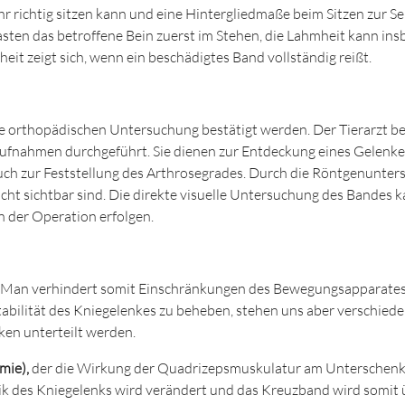
r richtig sitzen kann und eine Hintergliedmaße beim Sitzen zur S
ten das betroffene Bein zuerst im Stehen, die Lahmheit kann in
it zeigt sich, wenn ein beschädigtes Band vollständig reißt.
e orthopädischen Untersuchung bestätigt werden. Der Tierarzt best
ahmen durchgeführt. Sie dienen zur Entdeckung eines Gelenkerg
h zur Feststellung des Arthrosegrades. Durch die Röntgenunte
icht sichtbar sind. Die direkte visuelle Untersuchung des Bandes 
 der Operation erfolgen.
n. Man verhindert somit Einschränkungen des Bewegungsapparate
abilität des Kniegelenkes zu beheben, stehen uns aber verschie
en unterteilt werden.
mie),
der die Wirkung der Quadrizepsmuskulatur am Unterschenkel 
ik des Kniegelenks wird verändert und das Kreuzband wird somit ü