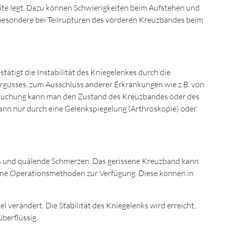
eite legt. Dazu können Schwierigkeiten beim Aufstehen und
sbesondere bei Teilrupturen des vorderen Kreuzbandes beim
ätigt die Instabilität des Kniegelenkes durch die
usses, zum Ausschluss anderer Erkrankungen wie z.B. von
rsuchung kann man den Zustand des Kreuzbandes oder des
kann nur durch eine Gelenkspiegelung (Arthroskopie) oder
s und quälende Schmerzen. Das gerissene Kreuzband kann
dene Operationsmethoden zur Verfügung. Diese können in
verändert. Die Stabilität des Kniegelenks wird erreicht,
berflüssig.